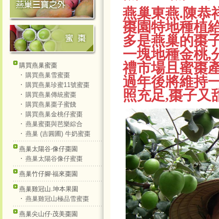
燕巢東燕.陳恭
棗園特地種植給
多是燕巢的棗子
一塊地種金桃,
禮市場且蜜棗產
購買燕巢蜜棗
‧
購買燕巢雪蜜棗
過年後將維持一個
‧
購買燕巢珍蜜11號蜜棗
照充足,棗子又
‧
購買燕巢傳統蜜棗
‧
購買燕巢棗子蜜餞
‧
購買燕巢金桃仔蜜棗
‧
燕巢蜜棗與芭樂綜合
‧
燕巢 (吉圓圃) 牛奶蜜棗
燕巢太陽谷‧像仔棗園
‧
燕巢太陽谷像仔蜜棗
燕巢竹仔腳‧福來棗園
燕巢雞冠山.坤本果園
‧
燕巢雞冠山極品雪蜜棗
燕巢尖山仔‧茂美棗園