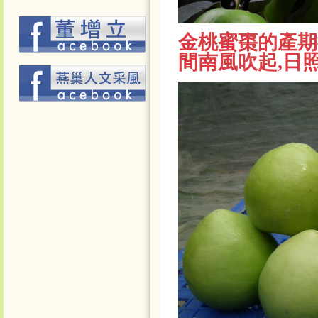
金桃蜜棗的產期從
間南風吹起,日照