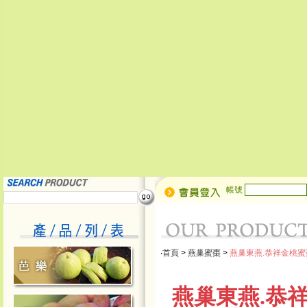
帳號
‧
首頁
>
燕巢蜜棗
>
燕巢東燕.恭祥金桃蜜
燕巢東燕.恭