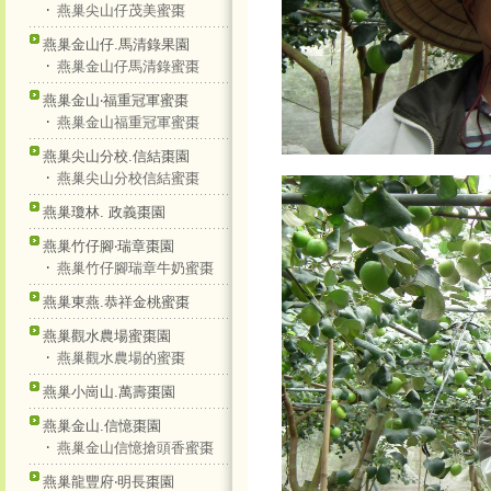
‧
燕巢尖山仔茂美蜜棗
燕巢金山仔.馬清錄果園
‧
燕巢金山仔馬清錄蜜棗
燕巢金山‧福重冠軍蜜棗
‧
燕巢金山福重冠軍蜜棗
燕巢尖山分校.信結棗園
‧
燕巢尖山分校信結蜜棗
燕巢瓊林. 政義棗園
燕巢竹仔腳‧瑞章棗園
‧
燕巢竹仔腳瑞章牛奶蜜棗
燕巢東燕.恭祥金桃蜜棗
燕巢觀水農場蜜棗園
‧
燕巢觀水農場的蜜棗
燕巢小崗山.萬壽棗園
燕巢金山.信憶棗園
‧
燕巢金山信憶搶頭香蜜棗
燕巢龍豐府‧明長棗園