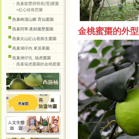
‧
燕巢龍豐府明長(雪)蜜棗
+紅心珍珠芭樂
燕巢崎溜山腳.育仙棗園
金桃蜜棗的外型
燕巢阿華‧產銷履歷棗園
燕巢尖山紅山巷路生棗園
燕巢湖仔內.來居果園
燕巢洲仔坑..瑞虎棗園
‧
燕巢瑞虎棗園的金桃蜜棗