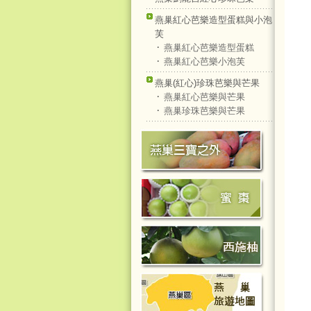
燕巢紅心芭樂造型蛋糕與小泡
芙
‧
燕巢紅心芭樂造型蛋糕
‧
燕巢紅心芭樂小泡芙
燕巢(紅心)珍珠芭樂與芒果
‧
燕巢紅心芭樂與芒果
‧
燕巢珍珠芭樂與芒果