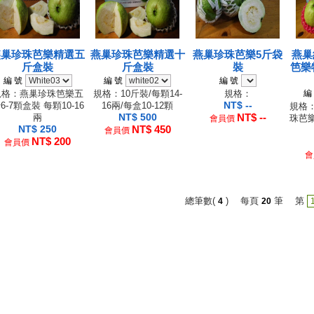
燕巢珍珠芭樂精選五
燕巢珍珠芭樂精選十
燕巢珍珠芭樂5斤袋
燕巢
斤盒裝
斤盒裝
裝
笆樂
編 號
編 號
編 號
規格：
燕巢珍珠笆樂五
規格：
10斤裝/每顆14-
規格：
編
NT$
--
6-7顆盒裝 每顆10-16
16兩/每盒10-12顆
規格
NT$
500
NT$
--
兩
珠芭樂
會員價
NT$
250
NT$
450
會員價
NT$
200
會員價
會
總筆數(
) 每頁
筆 第
4
20