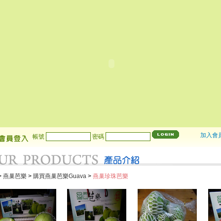
加入會
帳號
密碼
>
燕巢芭樂
>
購買燕巢芭樂Guava
>
燕巢珍珠芭樂