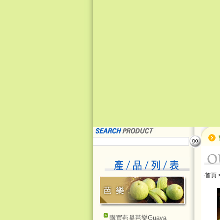
‧
首頁
購買燕巢芭樂Guava