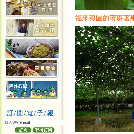
福來棗園的蜜棗著果