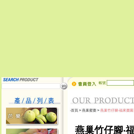
帳號
‧
首頁
>
燕巢蜜棗
>
燕巢竹仔腳‧福來棗園
燕巢竹仔腳‧