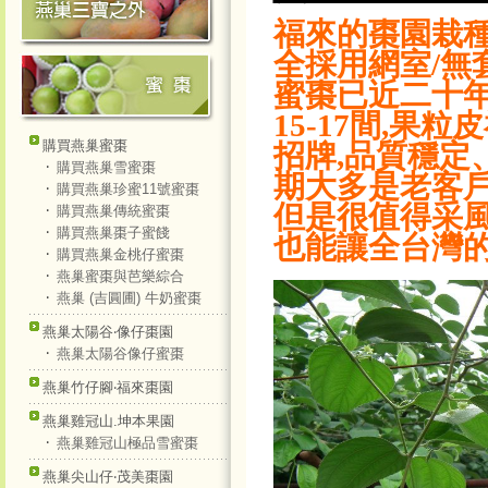
福來的棗園栽種
全採用網室/無
蜜棗已近二十年
15-17間,
購買燕巢蜜棗
招牌,品質穩定
‧
購買燕巢雪蜜棗
期大多是老客戶
‧
購買燕巢珍蜜11號蜜棗
但是很值得采風
‧
購買燕巢傳統蜜棗
‧
購買燕巢棗子蜜餞
也能讓全台灣
‧
購買燕巢金桃仔蜜棗
‧
燕巢蜜棗與芭樂綜合
‧
燕巢 (吉圓圃) 牛奶蜜棗
燕巢太陽谷‧像仔棗園
‧
燕巢太陽谷像仔蜜棗
燕巢竹仔腳‧福來棗園
燕巢雞冠山.坤本果園
‧
燕巢雞冠山極品雪蜜棗
燕巢尖山仔‧茂美棗園