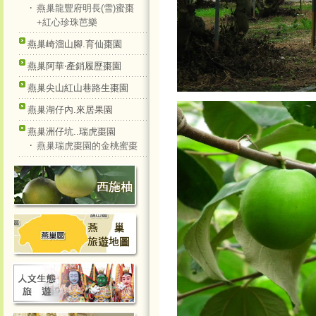
‧
燕巢龍豐府明長(雪)蜜棗
+紅心珍珠芭樂
燕巢崎溜山腳.育仙棗園
燕巢阿華‧產銷履歷棗園
燕巢尖山紅山巷路生棗園
燕巢湖仔內.來居果園
燕巢洲仔坑..瑞虎棗園
‧
燕巢瑞虎棗園的金桃蜜棗