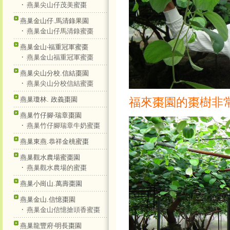
‧
燕巢尖山仔茂美蜜棗
燕巢金山仔.馬清錄果園
‧
燕巢金山仔馬清錄蜜棗
燕巢金山‧福重冠軍蜜棗
‧
燕巢金山福重冠軍蜜棗
燕巢尖山分校.信結棗園
‧
燕巢尖山分校信結蜜棗
燕巢瓊林. 政義棗園
福來棗園的棗樹非常
燕巢竹仔腳‧瑞章棗園
‧
燕巢竹仔腳瑞章牛奶蜜棗
燕巢東燕.恭祥金桃蜜棗
燕巢觀水農場蜜棗園
‧
燕巢觀水農場的蜜棗
燕巢小崗山.萬壽棗園
燕巢金山.信憶棗園
‧
燕巢金山信憶搶頭香蜜棗
燕巢龍豐府‧明長棗園