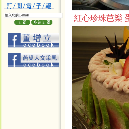
紅心珍珠芭樂 蛋