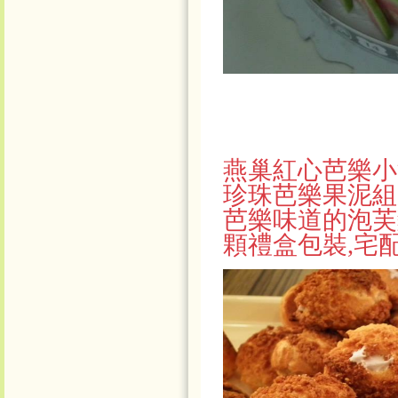
燕巢紅心芭樂小
珍珠芭樂果泥組
芭樂味道的泡芙麵
顆禮盒包裝,宅