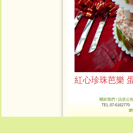
紅心珍珠芭樂 蛋
關於我們
訊息公
/
TEL:07-6162770
瀏