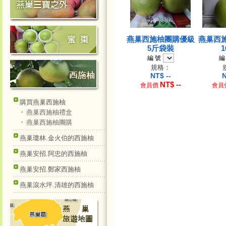
燕巢西施柚團購優級
燕巢西
5斤袋裝
編 號
編
規格：
NT$
--
NT$
--
會員價
會員
購買燕巢西施柚
‧
燕巢西施柚禮盒
‧
燕巢西施柚團購
燕巢瓊林.金火伯的西施柚
燕巢安招.阿忠的西施柚
燕巢安招.鄭家西施柚
燕巢滾水坪.清雄的西施柚