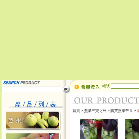
帳號
‧
首頁
>
燕巢三寶之外
>
購買燕巢芒果
>