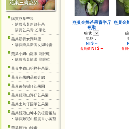
購買燕巢芒果
燕巢金煌芒果青半斤
燕巢金
‧
購買燕巢新鮮芒果
瓶裝
‧
購買芒果青.芒果乾
編 號
編
規格：
燕巢新養女湖蜂蜜
NT$
--
‧
購買燕巢新養女湖蜂蜜
NT$
--
會員價
會員
燕巢小崗山龍眼.龍眼乾
‧
購買燕巢龍眼.龍眼乾
燕巢中寮山明祥芒果園:
燕巢芒果的品種介紹
燕巢後荷樹仔芒果園
燕巢雞冠山評仔芒果園
燕巢土甸仔國華芒果園
燕巢雞冠山坤本的橙蜜蕃茄
‧
購買雞冠山橙蜜香小蕃茄
燕巢雞冠山蜂蜜