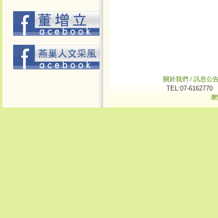
關於我們
訊息公
/
TEL:07-6162770
瀏