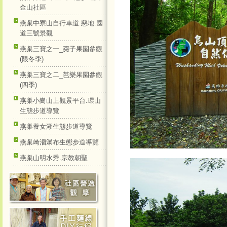
金山社區
燕巢中寮山自行車道.惡地.國
道三號景觀
燕巢三寶之一_棗子果園參觀
(限冬季)
燕巢三寶之二_芭樂果園參觀
(四季)
燕巢小崗山上觀景平台.環山
生態步道導覽
燕巢養女湖生態步道導覽
燕巢崎溜瀑布生態步道導覽
燕巢山明水秀.宗教朝聖