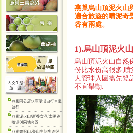
燕巢烏山頂泥火山
適合旅遊的噴泥奇
谷有兩處。
1).烏
山頂泥火
烏
山頂泥火山自然
份比水份高很多,
人管理入園需先登
不宜舉動.
燕巢阿公店水庫環湖自行車道
健行
燕巢泥火山/新養女湖/太陽谷
噴泥與惡地奇景
燕巢雞冠山.登山生態步道與