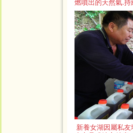
燃噴出的天然氣
.
新養女湖因屬私友