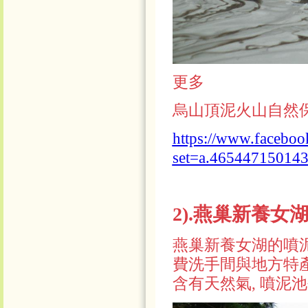
更多
烏
山頂泥火山自然保留
https://www.faceboo
set=a.46544715014
2).燕巢新養女
燕巢新養女湖
的
噴
費洗手間與地方特
含有天然氣, 噴泥